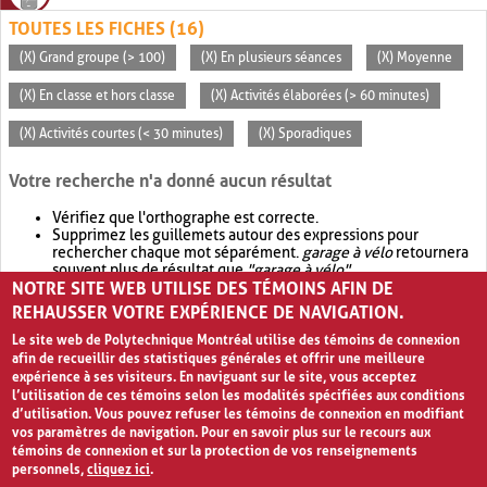
TOUTES LES FICHES (16)
(X) Grand groupe (> 100)
(X) En plusieurs séances
(X) Moyenne
(X) En classe et hors classe
(X) Activités élaborées (> 60 minutes)
(X) Activités courtes (< 30 minutes)
(X) Sporadiques
Votre recherche n'a donné aucun résultat
Vérifiez que l'orthographe est correcte.
Supprimez les guillemets autour des expressions pour
rechercher chaque mot séparément.
garage à vélo
retournera
souvent plus de résultat que
"garage à vélo"
.
NOTRE SITE WEB UTILISE DES TÉMOINS AFIN DE
Envisagez d'élargir votre recherche avec
OR
.
garage OR vélo
retournera souvent plus de résultat que
garage à vélo
.
REHAUSSER VOTRE EXPÉRIENCE DE NAVIGATION.
Le site web de Polytechnique Montréal utilise des témoins de connexion
afin de recueillir des statistiques générales et offrir une meilleure
expérience à ses visiteurs. En naviguant sur le site, vous acceptez
l’utilisation de ces témoins selon les modalités spécifiées aux conditions
d’utilisation. Vous pouvez refuser les témoins de connexion en modifiant
vos paramètres de navigation. Pour en savoir plus sur le recours aux
témoins de connexion et sur la protection de vos renseignements
personnels,
cliquez ici
.
Avis de confidentialité et conditions d’utilisation