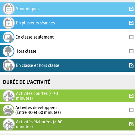
Sporadiques
En plusieurs séances
En classe seulement
Hors classe
En classe et hors classe
DURÉE DE L'ACTIVITÉ
Activités courtes (< 30
minutes)
Activités développées
(Entre 30 et 60 minutes)
Activités élaborées (> 60
minutes)