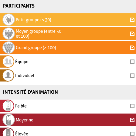
PARTICIPANTS
Petit groupe (< 30)
Moyen groupe (entre 30
et 100)
Grand groupe (> 100)
Équipe
Individuel
INTENSITÉ D'ANIMATION
Faible
Moyenne
Élevée