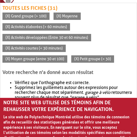
TOUTES LES FICHES (31)
(X) Grand groupe (> 100)
(X) Moyenne
(X) Activités élaborées (> 60 minutes)
(X) Activités développées (Entre 30 et 60 minutes)
(X) Activités courtes (< 30 minutes)
(X) Moyen groupe (entre 30 et 100)
(X) Petit groupe (< 30)
Votre recherche n'a donné aucun résultat
Vérifiez que l'orthographe est correcte.
Supprimez les guillemets autour des expressions pour
rechercher chaque mot séparément.
garage à vélo
retournera
souvent plus de résultat que
"garage à vélo"
.
NOTRE SITE WEB UTILISE DES TÉMOINS AFIN DE
Envisagez d'élargir votre recherche avec
OR
.
garage OR vélo
retournera souvent plus de résultat que
garage à vélo
.
REHAUSSER VOTRE EXPÉRIENCE DE NAVIGATION.
Le site web de Polytechnique Montréal utilise des témoins de connexion
afin de recueillir des statistiques générales et offrir une meilleure
expérience à ses visiteurs. En naviguant sur le site, vous acceptez
l’utilisation de ces témoins selon les modalités spécifiées aux conditions