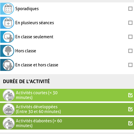
Sporadiques
En plusieurs séances
En classe seulement
Hors classe
En classe et hors classe
DURÉE DE L'ACTIVITÉ
Activités courtes (< 30
minutes)
Activités développées
(Entre 30 et 60 minutes)
Activités élaborées (> 60
minutes)