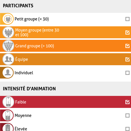
PARTICIPANTS
Petit groupe (< 30)
Moyen groupe (entre 30
et 100)
Grand groupe (> 100)
Équipe
Individuel
INTENSITÉ D'ANIMATION
Faible
Moyenne
Élevée