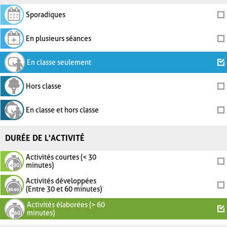
Sporadiques
En plusieurs séances
En classe seulement
Hors classe
En classe et hors classe
DURÉE DE L'ACTIVITÉ
Activités courtes (< 30
minutes)
Activités développées
(Entre 30 et 60 minutes)
Activités élaborées (> 60
minutes)