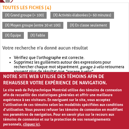
TOUTES LES FICHES (4)
(X) Grand groupe (> 100)
(X) Activités élaborées (> 60 minutes)
(X) Moyen groupe (entre 30 et 100)
(X) En classe seulement
(X) Équipe
(X) Faible
Votre recherche n'a donné aucun résultat
Vérifiez que l'orthographe est correcte.
Supprimez les guillemets autour des expressions pour
rechercher chaque mot séparément.
garage à vélo
retournera
souvent plus de résultat que
"garage à vélo"
.
NOTRE SITE WEB UTILISE DES TÉMOINS AFIN DE
Envisagez d'élargir votre recherche avec
OR
.
garage OR vélo
retournera souvent plus de résultat que
garage à vélo
.
REHAUSSER VOTRE EXPÉRIENCE DE NAVIGATION.
Le site web de Polytechnique Montréal utilise des témoins de connexion
afin de recueillir des statistiques générales et offrir une meilleure
expérience à ses visiteurs. En naviguant sur le site, vous acceptez
l’utilisation de ces témoins selon les modalités spécifiées aux conditions
d’utilisation. Vous pouvez refuser les témoins de connexion en modifiant
vos paramètres de navigation. Pour en savoir plus sur le recours aux
témoins de connexion et sur la protection de vos renseignements
personnels,
cliquez ici
.
Avis de confidentialité et conditions d’utilisation