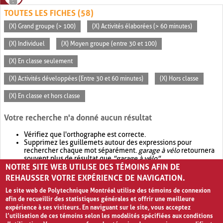
TOUTES LES FICHES (58)
(X) Grand groupe (> 100)
(X) Activités élaborées (> 60 minutes)
(X) Individuel
(X) Moyen groupe (entre 30 et 100)
(X) En classe seulement
(X) Activités développées (Entre 30 et 60 minutes)
(X) Hors classe
(X) En classe et hors classe
Votre recherche n'a donné aucun résultat
Vérifiez que l'orthographe est correcte.
Supprimez les guillemets autour des expressions pour
rechercher chaque mot séparément.
garage à vélo
retournera
souvent plus de résultat que
"garage à vélo"
.
NOTRE SITE WEB UTILISE DES TÉMOINS AFIN DE
Envisagez d'élargir votre recherche avec
OR
.
garage OR vélo
retournera souvent plus de résultat que
garage à vélo
.
REHAUSSER VOTRE EXPÉRIENCE DE NAVIGATION.
Le site web de Polytechnique Montréal utilise des témoins de connexion
afin de recueillir des statistiques générales et offrir une meilleure
expérience à ses visiteurs. En naviguant sur le site, vous acceptez
l’utilisation de ces témoins selon les modalités spécifiées aux conditions