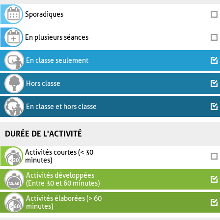
Sporadiques
En plusieurs séances
En classe seulement
Hors classe
En classe et hors classe
DURÉE DE L'ACTIVITÉ
Activités courtes (< 30
minutes)
Activités développées
(Entre 30 et 60 minutes)
Activités élaborées (> 60
minutes)