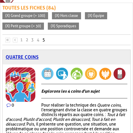
TOUTES LES FICHES (84)
(X) Grand groupe (> 100)
(X) Hors classe
(X) Équipe
(X) Petit groupe (< 30)
(X) Sporadiques
PAGES
«
‹
1
2
3
4
5
QUATRE COINS
Explorons les 4 coins d'un sujet
0
Pour réaliser la technique des
Quatre coins
,
l'enseignant divise la classe en quatre groupes
distincts répartis aux quatre coins. :
Tout à fait
d'accord, Plutôt d'accord, Plutôt en désaccord, Tout à fait en
désaccord
. Puis, il présente une question, une situation, une
problématique ou une position controversée et demande aux