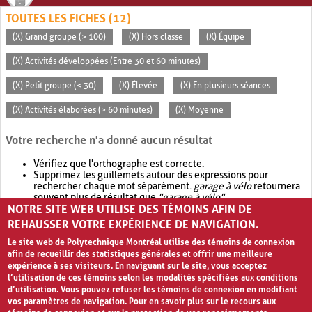
TOUTES LES FICHES (12)
(X) Grand groupe (> 100)
(X) Hors classe
(X) Équipe
(X) Activités développées (Entre 30 et 60 minutes)
(X) Petit groupe (< 30)
(X) Élevée
(X) En plusieurs séances
(X) Activités élaborées (> 60 minutes)
(X) Moyenne
Votre recherche n'a donné aucun résultat
Vérifiez que l'orthographe est correcte.
Supprimez les guillemets autour des expressions pour
rechercher chaque mot séparément.
garage à vélo
retournera
souvent plus de résultat que
"garage à vélo"
.
NOTRE SITE WEB UTILISE DES TÉMOINS AFIN DE
Envisagez d'élargir votre recherche avec
OR
.
garage OR vélo
retournera souvent plus de résultat que
garage à vélo
.
REHAUSSER VOTRE EXPÉRIENCE DE NAVIGATION.
Le site web de Polytechnique Montréal utilise des témoins de connexion
afin de recueillir des statistiques générales et offrir une meilleure
expérience à ses visiteurs. En naviguant sur le site, vous acceptez
l’utilisation de ces témoins selon les modalités spécifiées aux conditions
d’utilisation. Vous pouvez refuser les témoins de connexion en modifiant
vos paramètres de navigation. Pour en savoir plus sur le recours aux