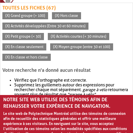
TOUTES LES FICHES (67)
(X) Grand groupe (> 100)
(X) Hors classe
(X) Activités développées (Entre 30 et 60 minutes)
(X) Petit groupe (< 30)
(X) Activités courtes (< 30 minutes)
(X) En classe seulement
(X) Moyen groupe (entre 30 et 100)
(X) En classe et hors classe
Votre recherche n'a donné aucun résultat
Vérifiez que l'orthographe est correcte.
Supprimez les guillemets autour des expressions pour
rechercher chaque mot séparément.
garage à vélo
retournera
souvent plus de résultat que
"garage à vélo"
.
NOTRE SITE WEB UTILISE DES TÉMOINS AFIN DE
Envisagez d'élargir votre recherche avec
OR
.
garage OR vélo
retournera souvent plus de résultat que
garage à vélo
.
REHAUSSER VOTRE EXPÉRIENCE DE NAVIGATION.
Le site web de Polytechnique Montréal utilise des témoins de connexion
afin de recueillir des statistiques générales et offrir une meilleure
expérience à ses visiteurs. En naviguant sur le site, vous acceptez
l’utilisation de ces témoins selon les modalités spécifiées aux conditions