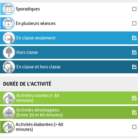
Sporadiques
En plusieurs séances
En classe seulement
Hors classe
En classe et hors classe
DURÉE DE L'ACTIVITÉ
Activités courtes (< 30
minutes)
Activités développées
(Entre 30 et 60 minutes)
Activités élaborées (> 60
minutes)