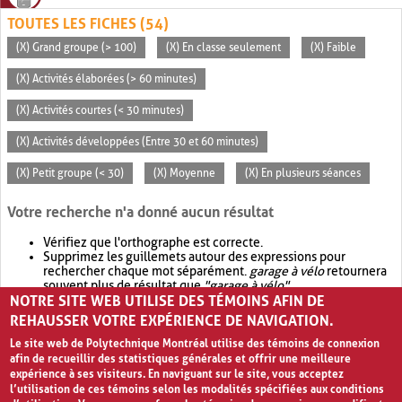
TOUTES LES FICHES (54)
(X) Grand groupe (> 100)
(X) En classe seulement
(X) Faible
(X) Activités élaborées (> 60 minutes)
(X) Activités courtes (< 30 minutes)
(X) Activités développées (Entre 30 et 60 minutes)
(X) Petit groupe (< 30)
(X) Moyenne
(X) En plusieurs séances
Votre recherche n'a donné aucun résultat
Vérifiez que l'orthographe est correcte.
Supprimez les guillemets autour des expressions pour
rechercher chaque mot séparément.
garage à vélo
retournera
souvent plus de résultat que
"garage à vélo"
.
NOTRE SITE WEB UTILISE DES TÉMOINS AFIN DE
Envisagez d'élargir votre recherche avec
OR
.
garage OR vélo
retournera souvent plus de résultat que
garage à vélo
.
REHAUSSER VOTRE EXPÉRIENCE DE NAVIGATION.
Le site web de Polytechnique Montréal utilise des témoins de connexion
afin de recueillir des statistiques générales et offrir une meilleure
expérience à ses visiteurs. En naviguant sur le site, vous acceptez
l’utilisation de ces témoins selon les modalités spécifiées aux conditions