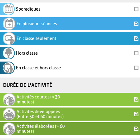
Sporadiques
En plusieurs séances
En classe seulement
Hors classe
En classe et hors classe
DURÉE DE L'ACTIVITÉ
Activités courtes (< 30
minutes)
Activités développées
(Entre 30 et 60 minutes)
Activités élaborées (> 60
minutes)