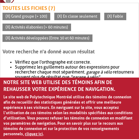
TOUTES LES FICHES (7)
(X) Grand groupe (> 100)
(X) En classe seulement
(X) Faible
(X) Activités élaborées (> 60 minutes)
(X) Activités développées (Entre 30 et 60 minutes)
Votre recherche n'a donné aucun résultat
Vérifiez que l'orthographe est correcte.
Supprimez les guillemets autour des expressions pour
rechercher chaque mot séparément.
garage à vélo
retournera
souvent plus de résultat que
"garage à vélo"
.
NOTRE SITE WEB UTILISE DES TÉMOINS AFIN DE
Envisagez d'élargir votre recherche avec
OR
.
garage OR vélo
retournera souvent plus de résultat que
garage à vélo
.
REHAUSSER VOTRE EXPÉRIENCE DE NAVIGATION.
Le site web de Polytechnique Montréal utilise des témoins de connexion
afin de recueillir des statistiques générales et offrir une meilleure
expérience à ses visiteurs. En naviguant sur le site, vous acceptez
l’utilisation de ces témoins selon les modalités spécifiées aux conditions
d’utilisation. Vous pouvez refuser les témoins de connexion en modifiant
vos paramètres de navigation. Pour en savoir plus sur le recours aux
témoins de connexion et sur la protection de vos renseignements
personnels,
cliquez ici
.
Avis de confidentialité et conditions d’utilisation