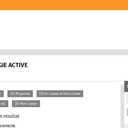
IE ACTIVE
e
(X) Moyenne
(X) En classe et hors classe
 30)
(X) Hors classe
n résultat
 correcte.