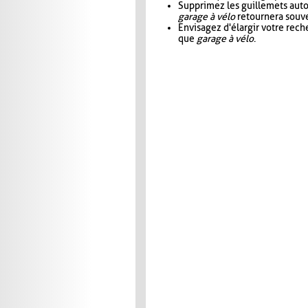
Supprimez les guillemets aut
garage à vélo
retournera souve
Envisagez d'élargir votre rec
que
garage à vélo
.