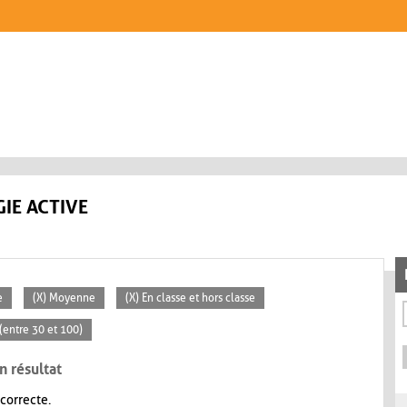
IE ACTIVE
e
(X) Moyenne
(X) En classe et hors classe
(entre 30 et 100)
n résultat
 correcte.