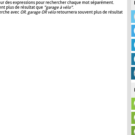
our des expressions pour rechercher chaque mot séparément.
nt plus de résultat que
"garage à vélo"
.
herche avec
OR
.
garage OR vélo
retournera souvent plus de résultat