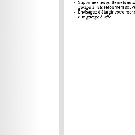
Supprimez les guillemets aut
garage à vélo
retournera souve
Envisagez d'élargir votre rec
que
garage à vélo
.