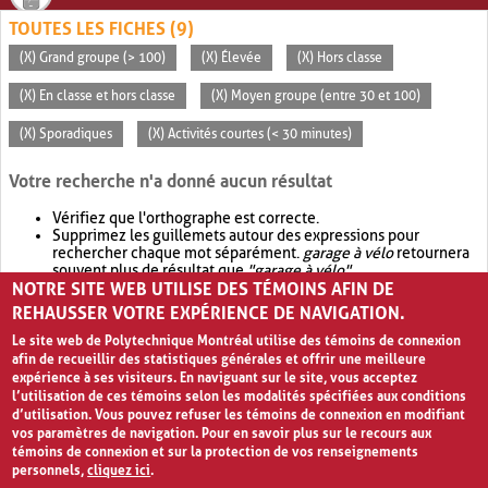
TOUTES LES FICHES (9)
(X) Grand groupe (> 100)
(X) Élevée
(X) Hors classe
(X) En classe et hors classe
(X) Moyen groupe (entre 30 et 100)
(X) Sporadiques
(X) Activités courtes (< 30 minutes)
Votre recherche n'a donné aucun résultat
Vérifiez que l'orthographe est correcte.
Supprimez les guillemets autour des expressions pour
rechercher chaque mot séparément.
garage à vélo
retournera
souvent plus de résultat que
"garage à vélo"
.
NOTRE SITE WEB UTILISE DES TÉMOINS AFIN DE
Envisagez d'élargir votre recherche avec
OR
.
garage OR vélo
retournera souvent plus de résultat que
garage à vélo
.
REHAUSSER VOTRE EXPÉRIENCE DE NAVIGATION.
Le site web de Polytechnique Montréal utilise des témoins de connexion
afin de recueillir des statistiques générales et offrir une meilleure
expérience à ses visiteurs. En naviguant sur le site, vous acceptez
l’utilisation de ces témoins selon les modalités spécifiées aux conditions
d’utilisation. Vous pouvez refuser les témoins de connexion en modifiant
vos paramètres de navigation. Pour en savoir plus sur le recours aux
témoins de connexion et sur la protection de vos renseignements
personnels,
cliquez ici
.
Avis de confidentialité et conditions d’utilisation