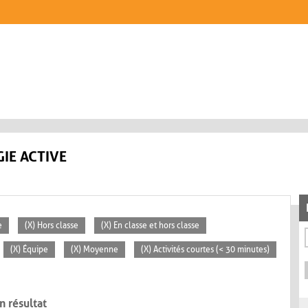
IE ACTIVE
e
(X) Hors classe
(X) En classe et hors classe
(X) Équipe
(X) Moyenne
(X) Activités courtes (< 30 minutes)
n résultat