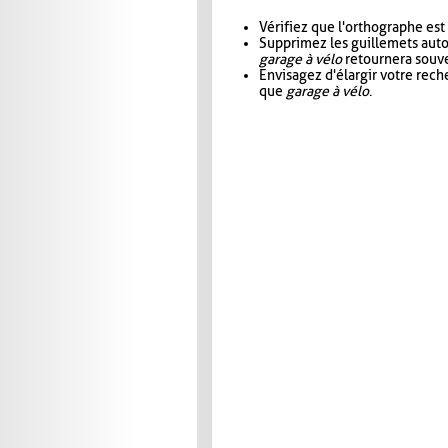
Vérifiez que l'orthographe est
Supprimez les guillemets aut
garage à vélo
retournera souve
Envisagez d'élargir votre rec
que
garage à vélo
.