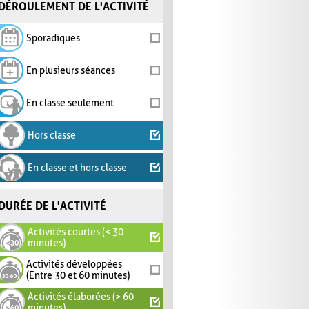
DÉROULEMENT DE L'ACTIVITÉ
Sporadiques
En plusieurs séances
En classe seulement
Hors classe
En classe et hors classe
DURÉE DE L'ACTIVITÉ
Activités courtes (< 30
minutes)
Activités développées
(Entre 30 et 60 minutes)
Activités élaborées (> 60
minutes)