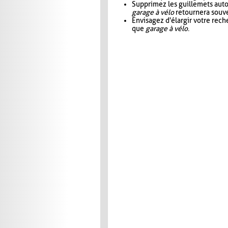
Supprimez les guillemets aut
garage à vélo
retournera souve
Envisagez d'élargir votre rec
que
garage à vélo
.