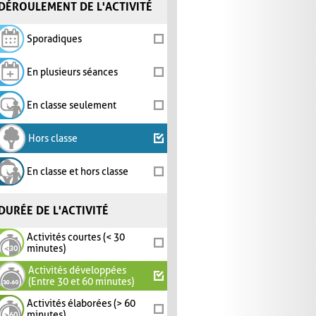
DÉROULEMENT DE L'ACTIVITÉ
Sporadiques
En plusieurs séances
En classe seulement
Hors classe
En classe et hors classe
DURÉE DE L'ACTIVITÉ
Activités courtes (< 30
minutes)
Activités développées
(Entre 30 et 60 minutes)
Activités élaborées (> 60
minutes)