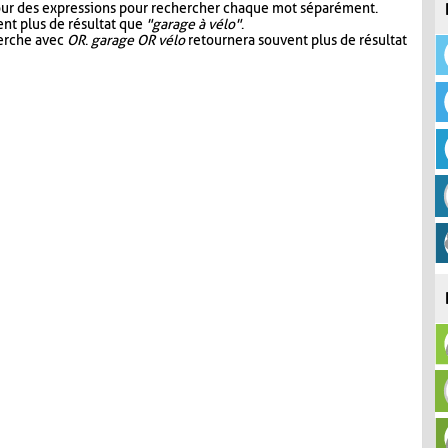
our des expressions pour rechercher chaque mot séparément.
nt plus de résultat que
"garage à vélo"
.
herche avec
OR
.
garage OR vélo
retournera souvent plus de résultat