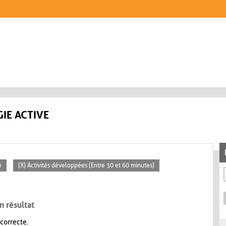
IE ACTIVE
e
(X) Activités développées (Entre 30 et 60 minutes)
n résultat
 correcte.