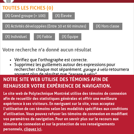
TOUTES LES FICHES (0)
(X) Grand groupe (> 100)
(X) Élevée
(X) Activités développées (Entre 30 et 60 minutes)
(X) Hors classe
(X) Individuel
(X) Faible
(X) Équipe
Votre recherche n'a donné aucun résultat
Vérifiez que l'orthographe est correcte.
Supprimez les guillemets autour des expressions pour
rechercher chaque mot séparément.
garage à vélo
retournera
souvent plus de résultat que
"garage à vélo"
.
NOTRE SITE WEB UTILISE DES TÉMOINS AFIN DE
Envisagez d'élargir votre recherche avec
OR
.
garage OR vélo
retournera souvent plus de résultat que
garage à vélo
.
REHAUSSER VOTRE EXPÉRIENCE DE NAVIGATION.
Le site web de Polytechnique Montréal utilise des témoins de connexion
afin de recueillir des statistiques générales et offrir une meilleure
expérience à ses visiteurs. En naviguant sur le site, vous acceptez
l’utilisation de ces témoins selon les modalités spécifiées aux conditions
d’utilisation. Vous pouvez refuser les témoins de connexion en modifiant
vos paramètres de navigation. Pour en savoir plus sur le recours aux
témoins de connexion et sur la protection de vos renseignements
personnels,
cliquez ici
.
Avis de confidentialité et conditions d’utilisation