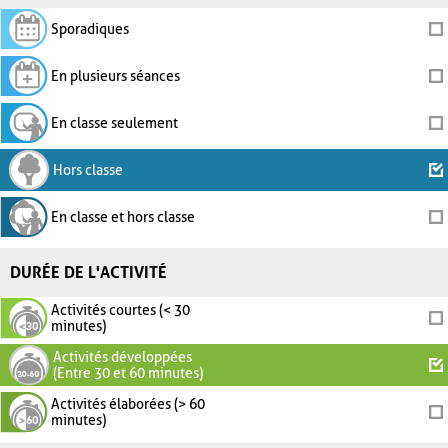
Sporadiques
En plusieurs séances
En classe seulement
Hors classe
En classe et hors classe
DURÉE DE L'ACTIVITÉ
Activités courtes (< 30
minutes)
Activités développées
(Entre 30 et 60 minutes)
Activités élaborées (> 60
minutes)