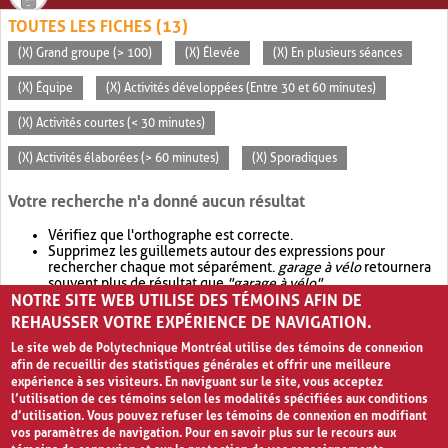
TOUTES LES FICHES (13)
(X) Grand groupe (> 100)
(X) Élevée
(X) En plusieurs séances
(X) Équipe
(X) Activités développées (Entre 30 et 60 minutes)
(X) Activités courtes (< 30 minutes)
(X) Activités élaborées (> 60 minutes)
(X) Sporadiques
Votre recherche n'a donné aucun résultat
Vérifiez que l'orthographe est correcte.
Supprimez les guillemets autour des expressions pour
rechercher chaque mot séparément.
garage à vélo
retournera
souvent plus de résultat que
"garage à vélo"
.
NOTRE SITE WEB UTILISE DES TÉMOINS AFIN DE
Envisagez d'élargir votre recherche avec
OR
.
garage OR vélo
retournera souvent plus de résultat que
garage à vélo
.
REHAUSSER VOTRE EXPÉRIENCE DE NAVIGATION.
Le site web de Polytechnique Montréal utilise des témoins de connexion
afin de recueillir des statistiques générales et offrir une meilleure
expérience à ses visiteurs. En naviguant sur le site, vous acceptez
l’utilisation de ces témoins selon les modalités spécifiées aux conditions
d’utilisation. Vous pouvez refuser les témoins de connexion en modifiant
vos paramètres de navigation. Pour en savoir plus sur le recours aux