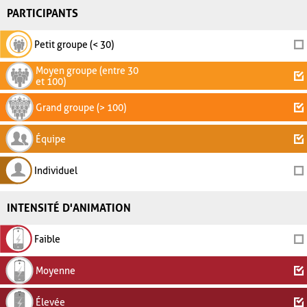
PARTICIPANTS
Petit groupe (< 30)
Moyen groupe (entre 30
et 100)
Grand groupe (> 100)
Équipe
Individuel
INTENSITÉ D'ANIMATION
Faible
Moyenne
Élevée