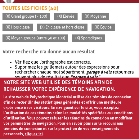
TOUTES LES FICHES (40)
(X) Grand groupe (> 100)
(X) Élevée
(X) Moyenne
(X) Hors classe
(X) En classe et hors classe
(X) Équipe
(X) Moyen groupe (entre 30 et 100)
(X) Sporadiques
Votre recherche n'a donné aucun résultat
Vérifiez que l'orthographe est correcte.
Supprimez les guillemets autour des expressions pour
rechercher chaque mot séparément.
garage à vélo
retournera
souvent plus de résultat que
"garage à vélo"
.
NOTRE SITE WEB UTILISE DES TÉMOINS AFIN DE
Envisagez d'élargir votre recherche avec
OR
.
garage OR vélo
retournera souvent plus de résultat que
garage à vélo
.
REHAUSSER VOTRE EXPÉRIENCE DE NAVIGATION.
Le site web de Polytechnique Montréal utilise des témoins de connexion
afin de recueillir des statistiques générales et offrir une meilleure
expérience à ses visiteurs. En naviguant sur le site, vous acceptez
l’utilisation de ces témoins selon les modalités spécifiées aux conditions
d’utilisation. Vous pouvez refuser les témoins de connexion en modifiant
vos paramètres de navigation. Pour en savoir plus sur le recours aux
témoins de connexion et sur la protection de vos renseignements
personnels,
cliquez ici
.
Avis de confidentialité et conditions d’utilisation