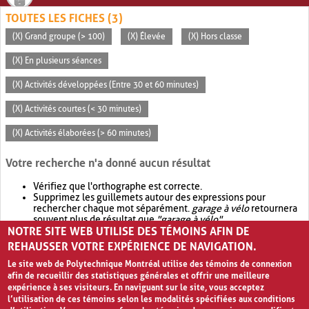
TOUTES LES FICHES (3)
(X) Grand groupe (> 100)
(X) Élevée
(X) Hors classe
(X) En plusieurs séances
(X) Activités développées (Entre 30 et 60 minutes)
(X) Activités courtes (< 30 minutes)
(X) Activités élaborées (> 60 minutes)
Votre recherche n'a donné aucun résultat
Vérifiez que l'orthographe est correcte.
Supprimez les guillemets autour des expressions pour
rechercher chaque mot séparément.
garage à vélo
retournera
souvent plus de résultat que
"garage à vélo"
.
NOTRE SITE WEB UTILISE DES TÉMOINS AFIN DE
Envisagez d'élargir votre recherche avec
OR
.
garage OR vélo
retournera souvent plus de résultat que
garage à vélo
.
REHAUSSER VOTRE EXPÉRIENCE DE NAVIGATION.
Le site web de Polytechnique Montréal utilise des témoins de connexion
afin de recueillir des statistiques générales et offrir une meilleure
expérience à ses visiteurs. En naviguant sur le site, vous acceptez
l’utilisation de ces témoins selon les modalités spécifiées aux conditions