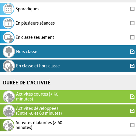
Sporadiques
En plusieurs séances
En classe seulement
Hors classe
En classe et hors classe
DURÉE DE L'ACTIVITÉ
Activités courtes (< 30
minutes)
Activités développées
(Entre 30 et 60 minutes)
Activités élaborées (> 60
minutes)