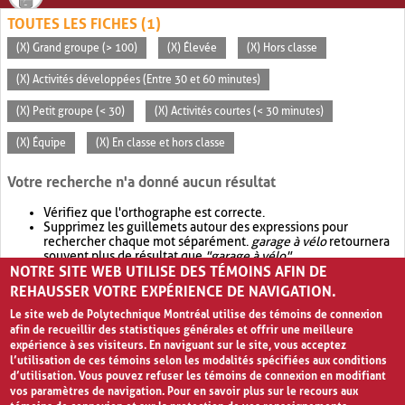
TOUTES LES FICHES (1)
(X) Grand groupe (> 100)
(X) Élevée
(X) Hors classe
(X) Activités développées (Entre 30 et 60 minutes)
(X) Petit groupe (< 30)
(X) Activités courtes (< 30 minutes)
(X) Équipe
(X) En classe et hors classe
Votre recherche n'a donné aucun résultat
Vérifiez que l'orthographe est correcte.
Supprimez les guillemets autour des expressions pour
rechercher chaque mot séparément.
garage à vélo
retournera
souvent plus de résultat que
"garage à vélo"
.
NOTRE SITE WEB UTILISE DES TÉMOINS AFIN DE
Envisagez d'élargir votre recherche avec
OR
.
garage OR vélo
retournera souvent plus de résultat que
garage à vélo
.
REHAUSSER VOTRE EXPÉRIENCE DE NAVIGATION.
Le site web de Polytechnique Montréal utilise des témoins de connexion
afin de recueillir des statistiques générales et offrir une meilleure
expérience à ses visiteurs. En naviguant sur le site, vous acceptez
l’utilisation de ces témoins selon les modalités spécifiées aux conditions
d’utilisation. Vous pouvez refuser les témoins de connexion en modifiant
vos paramètres de navigation. Pour en savoir plus sur le recours aux