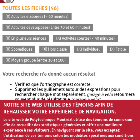
TOUTES LES FICHES (56)
(X) Activités élaborées (> 60 minutes)
(X) Activités développées (Entre 30 et 60 minutes)
(X) En plusieurs séances
(X) Activités courtes (< 30 minutes)
(X) Sporadiques
(X) Hors classe
(X) Individuel
(X) Faible
(X) Moyen groupe (entre 30 et 100)
Votre recherche n'a donné aucun résultat
Vérifiez que l'orthographe est correcte.
Supprimez les guillemets autour des expressions pour
rechercher chaque mot séparément.
garage à vélo
retournera
souvent plus de résultat que
"garage à vélo"
.
NOTRE SITE WEB UTILISE DES TÉMOINS AFIN DE
Envisagez d'élargir votre recherche avec
OR
.
garage OR vélo
retournera souvent plus de résultat que
garage à vélo
.
REHAUSSER VOTRE EXPÉRIENCE DE NAVIGATION.
Le site web de Polytechnique Montréal utilise des témoins de connexion
afin de recueillir des statistiques générales et offrir une meilleure
expérience à ses visiteurs. En naviguant sur le site, vous acceptez
l’utilisation de ces témoins selon les modalités spécifiées aux conditions