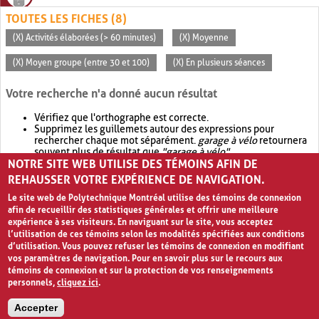
TOUTES LES FICHES (8)
(X) Activités élaborées (> 60 minutes)
(X) Moyenne
(X) Moyen groupe (entre 30 et 100)
(X) En plusieurs séances
Votre recherche n'a donné aucun résultat
Vérifiez que l'orthographe est correcte.
Supprimez les guillemets autour des expressions pour
rechercher chaque mot séparément.
garage à vélo
retournera
souvent plus de résultat que
"garage à vélo"
.
NOTRE SITE WEB UTILISE DES TÉMOINS AFIN DE
Envisagez d'élargir votre recherche avec
OR
.
garage OR vélo
retournera souvent plus de résultat que
garage à vélo
.
REHAUSSER VOTRE EXPÉRIENCE DE NAVIGATION.
Le site web de Polytechnique Montréal utilise des témoins de connexion
afin de recueillir des statistiques générales et offrir une meilleure
expérience à ses visiteurs. En naviguant sur le site, vous acceptez
l’utilisation de ces témoins selon les modalités spécifiées aux conditions
d’utilisation. Vous pouvez refuser les témoins de connexion en modifiant
vos paramètres de navigation. Pour en savoir plus sur le recours aux
témoins de connexion et sur la protection de vos renseignements
personnels,
cliquez ici
.
Avis de confidentialité et conditions d’utilisation
Accepter