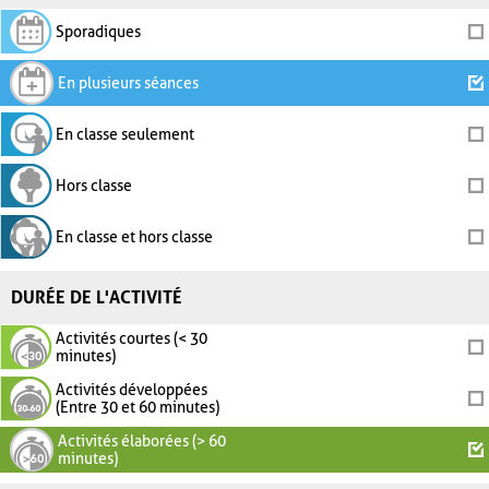
Sporadiques
En plusieurs séances
En classe seulement
Hors classe
En classe et hors classe
DURÉE DE L'ACTIVITÉ
Activités courtes (< 30
minutes)
Activités développées
(Entre 30 et 60 minutes)
Activités élaborées (> 60
minutes)