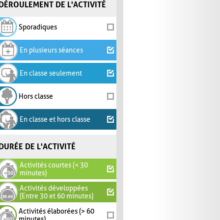
DÉROULEMENT DE L'ACTIVITÉ
Sporadiques
En plusieurs séances
En classe seulement
Hors classe
En classe et hors classe
DURÉE DE L'ACTIVITÉ
Activités courtes (< 30
minutes)
Activités développées
(Entre 30 et 60 minutes)
Activités élaborées (> 60
minutes)