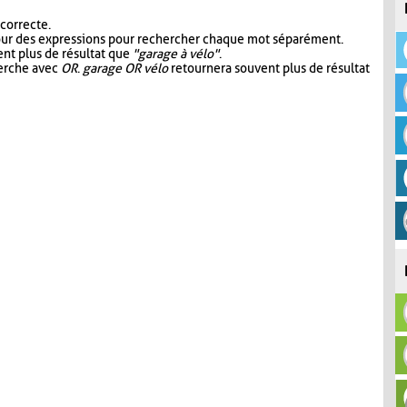
 correcte.
our des expressions pour rechercher chaque mot séparément.
nt plus de résultat que
"garage à vélo"
.
herche avec
OR
.
garage OR vélo
retournera souvent plus de résultat