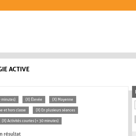
IE ACTIVE
0 minutes)
(X) Élevée
(X) Moyenne
se et hors classe
(X) En plusieurs séances
(X) Activités courtes (< 30 minutes)
n résultat