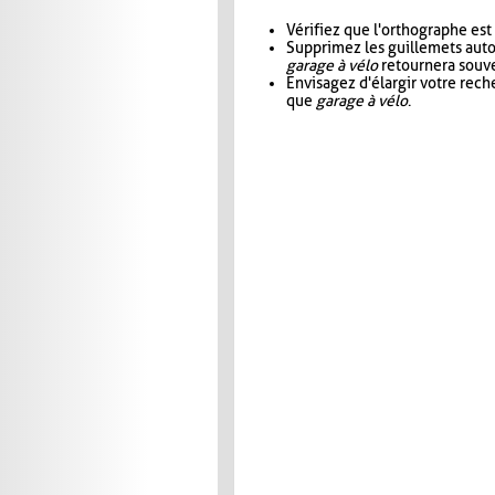
Vérifiez que l'orthographe est
Supprimez les guillemets aut
garage à vélo
retournera souve
Envisagez d'élargir votre rec
que
garage à vélo
.