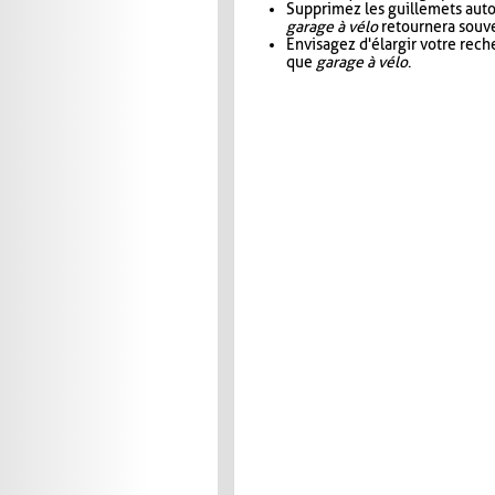
Supprimez les guillemets aut
garage à vélo
retournera souve
Envisagez d'élargir votre rec
que
garage à vélo
.