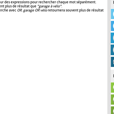
our des expressions pour rechercher chaque mot séparément.
nt plus de résultat que
"garage à vélo"
.
herche avec
OR
.
garage OR vélo
retournera souvent plus de résultat