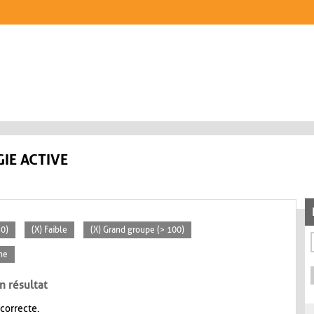
IE ACTIVE
30)
(X) Faible
(X) Grand groupe (> 100)
ne
n résultat
 correcte.