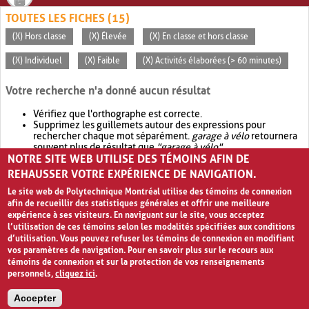
TOUTES LES FICHES (15)
(X) Hors classe
(X) Élevée
(X) En classe et hors classe
(X) Individuel
(X) Faible
(X) Activités élaborées (> 60 minutes)
Votre recherche n'a donné aucun résultat
Vérifiez que l'orthographe est correcte.
Supprimez les guillemets autour des expressions pour
rechercher chaque mot séparément.
garage à vélo
retournera
souvent plus de résultat que
"garage à vélo"
.
NOTRE SITE WEB UTILISE DES TÉMOINS AFIN DE
Envisagez d'élargir votre recherche avec
OR
.
garage OR vélo
retournera souvent plus de résultat que
garage à vélo
.
REHAUSSER VOTRE EXPÉRIENCE DE NAVIGATION.
Le site web de Polytechnique Montréal utilise des témoins de connexion
afin de recueillir des statistiques générales et offrir une meilleure
expérience à ses visiteurs. En naviguant sur le site, vous acceptez
l’utilisation de ces témoins selon les modalités spécifiées aux conditions
d’utilisation. Vous pouvez refuser les témoins de connexion en modifiant
vos paramètres de navigation. Pour en savoir plus sur le recours aux
témoins de connexion et sur la protection de vos renseignements
personnels,
cliquez ici
.
Avis de confidentialité et conditions d’utilisation
Accepter