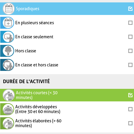
Sporadiques
En plusieurs séances
En classe seulement
Hors classe
En classe et hors classe
DURÉE DE L'ACTIVITÉ
Activités courtes (< 30
minutes)
Activités développées
(Entre 30 et 60 minutes)
Activités élaborées (> 60
minutes)