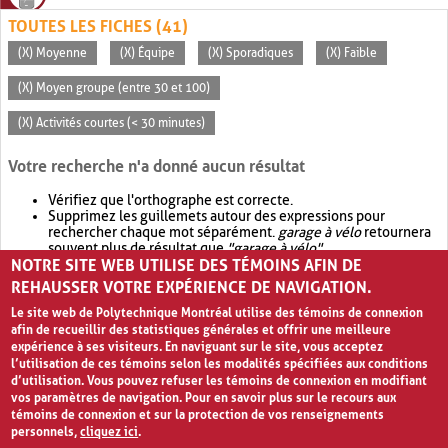
TOUTES LES FICHES (41)
(X) Moyenne
(X) Équipe
(X) Sporadiques
(X) Faible
(X) Moyen groupe (entre 30 et 100)
(X) Activités courtes (< 30 minutes)
Votre recherche n'a donné aucun résultat
Vérifiez que l'orthographe est correcte.
Supprimez les guillemets autour des expressions pour
rechercher chaque mot séparément.
garage à vélo
retournera
souvent plus de résultat que
"garage à vélo"
.
NOTRE SITE WEB UTILISE DES TÉMOINS AFIN DE
Envisagez d'élargir votre recherche avec
OR
.
garage OR vélo
retournera souvent plus de résultat que
garage à vélo
.
REHAUSSER VOTRE EXPÉRIENCE DE NAVIGATION.
Le site web de Polytechnique Montréal utilise des témoins de connexion
afin de recueillir des statistiques générales et offrir une meilleure
expérience à ses visiteurs. En naviguant sur le site, vous acceptez
l’utilisation de ces témoins selon les modalités spécifiées aux conditions
d’utilisation. Vous pouvez refuser les témoins de connexion en modifiant
vos paramètres de navigation. Pour en savoir plus sur le recours aux
témoins de connexion et sur la protection de vos renseignements
personnels,
cliquez ici
.
Avis de confidentialité et conditions d’utilisation