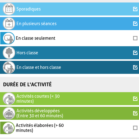
Sporadiques
En plusieurs séances
En classe seulement
Hors classe
En classe et hors classe
DURÉE DE L'ACTIVITÉ
Activités courtes (< 30
minutes)
Activités développées
(Entre 30 et 60 minutes)
Activités élaborées (> 60
minutes)