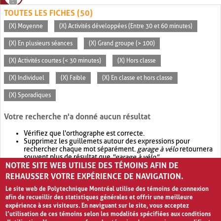
TOUTES LES FICHES (50)
(X) Moyenne
(X) Activités développées (Entre 30 et 60 minutes)
(X) En plusieurs séances
(X) Grand groupe (> 100)
(X) Activités courtes (< 30 minutes)
(X) Hors classe
(X) Individuel
(X) Faible
(X) En classe et hors classe
(X) Sporadiques
Votre recherche n'a donné aucun résultat
Vérifiez que l'orthographe est correcte.
Supprimez les guillemets autour des expressions pour
rechercher chaque mot séparément.
garage à vélo
retournera
souvent plus de résultat que
"garage à vélo"
.
NOTRE SITE WEB UTILISE DES TÉMOINS AFIN DE
Envisagez d'élargir votre recherche avec
OR
.
garage OR vélo
retournera souvent plus de résultat que
garage à vélo
.
REHAUSSER VOTRE EXPÉRIENCE DE NAVIGATION.
Le site web de Polytechnique Montréal utilise des témoins de connexion
afin de recueillir des statistiques générales et offrir une meilleure
expérience à ses visiteurs. En naviguant sur le site, vous acceptez
l’utilisation de ces témoins selon les modalités spécifiées aux conditions