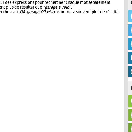
our des expressions pour rechercher chaque mot séparément.
nt plus de résultat que
"garage à vélo"
.
herche avec
OR
.
garage OR vélo
retournera souvent plus de résultat