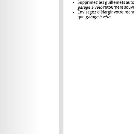
Supprimez les guillemets aut
garage à vélo
retournera souve
Envisagez d'élargir votre rec
que
garage à vélo
.