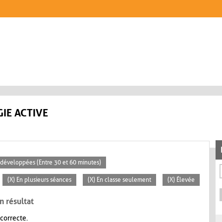
IE ACTIVE
s développées (Entre 30 et 60 minutes)
(X) En plusieurs séances
(X) En classe seulement
(X) Élevée
n résultat
 correcte.