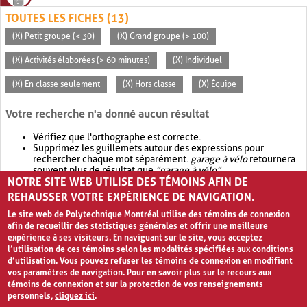
TOUTES LES FICHES (13)
(X) Petit groupe (< 30)
(X) Grand groupe (> 100)
(X) Activités élaborées (> 60 minutes)
(X) Individuel
(X) En classe seulement
(X) Hors classe
(X) Équipe
Votre recherche n'a donné aucun résultat
Vérifiez que l'orthographe est correcte.
Supprimez les guillemets autour des expressions pour
rechercher chaque mot séparément.
garage à vélo
retournera
souvent plus de résultat que
"garage à vélo"
.
NOTRE SITE WEB UTILISE DES TÉMOINS AFIN DE
Envisagez d'élargir votre recherche avec
OR
.
garage OR vélo
retournera souvent plus de résultat que
garage à vélo
.
REHAUSSER VOTRE EXPÉRIENCE DE NAVIGATION.
Le site web de Polytechnique Montréal utilise des témoins de connexion
afin de recueillir des statistiques générales et offrir une meilleure
expérience à ses visiteurs. En naviguant sur le site, vous acceptez
l’utilisation de ces témoins selon les modalités spécifiées aux conditions
d’utilisation. Vous pouvez refuser les témoins de connexion en modifiant
vos paramètres de navigation. Pour en savoir plus sur le recours aux
témoins de connexion et sur la protection de vos renseignements
personnels,
cliquez ici
.
Avis de confidentialité et conditions d’utilisation