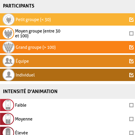
PARTICIPANTS
Petit groupe (< 30)
Moyen groupe (entre 30
et 100)
Grand groupe (> 100)
Équipe
Individuel
INTENSITÉ D'ANIMATION
Faible
Moyenne
Élevée