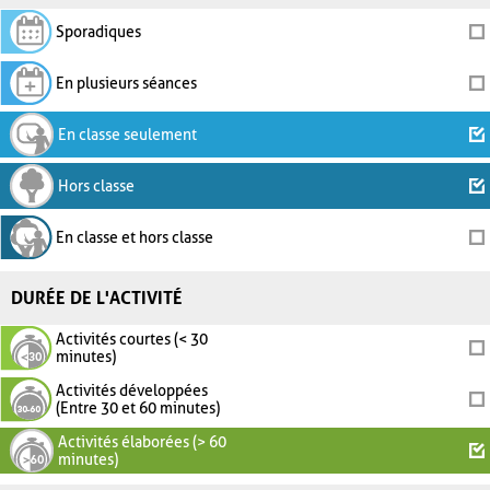
Sporadiques
En plusieurs séances
En classe seulement
Hors classe
En classe et hors classe
DURÉE DE L'ACTIVITÉ
Activités courtes (< 30
minutes)
Activités développées
(Entre 30 et 60 minutes)
Activités élaborées (> 60
minutes)