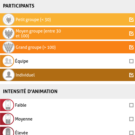
PARTICIPANTS
Petit groupe (< 30)
Moyen groupe (entre 30
et 100)
Grand groupe (> 100)
Équipe
Individuel
INTENSITÉ D'ANIMATION
Faible
Moyenne
Élevée