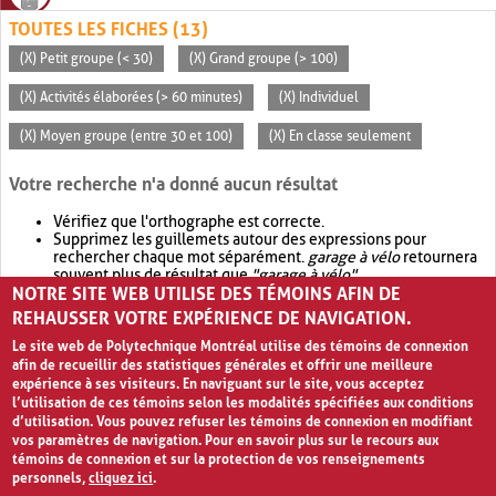
TOUTES LES FICHES (13)
(X) Petit groupe (< 30)
(X) Grand groupe (> 100)
(X) Activités élaborées (> 60 minutes)
(X) Individuel
(X) Moyen groupe (entre 30 et 100)
(X) En classe seulement
Votre recherche n'a donné aucun résultat
Vérifiez que l'orthographe est correcte.
Supprimez les guillemets autour des expressions pour
rechercher chaque mot séparément.
garage à vélo
retournera
souvent plus de résultat que
"garage à vélo"
.
NOTRE SITE WEB UTILISE DES TÉMOINS AFIN DE
Envisagez d'élargir votre recherche avec
OR
.
garage OR vélo
retournera souvent plus de résultat que
garage à vélo
.
REHAUSSER VOTRE EXPÉRIENCE DE NAVIGATION.
Le site web de Polytechnique Montréal utilise des témoins de connexion
afin de recueillir des statistiques générales et offrir une meilleure
expérience à ses visiteurs. En naviguant sur le site, vous acceptez
l’utilisation de ces témoins selon les modalités spécifiées aux conditions
d’utilisation. Vous pouvez refuser les témoins de connexion en modifiant
vos paramètres de navigation. Pour en savoir plus sur le recours aux
témoins de connexion et sur la protection de vos renseignements
personnels,
cliquez ici
.
Avis de confidentialité et conditions d’utilisation