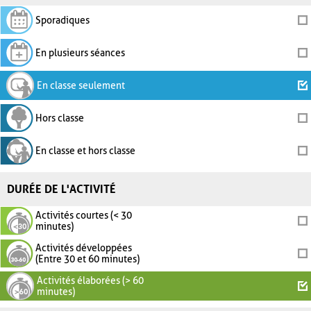
Sporadiques
En plusieurs séances
En classe seulement
Hors classe
En classe et hors classe
DURÉE DE L'ACTIVITÉ
Activités courtes (< 30
minutes)
Activités développées
(Entre 30 et 60 minutes)
Activités élaborées (> 60
minutes)