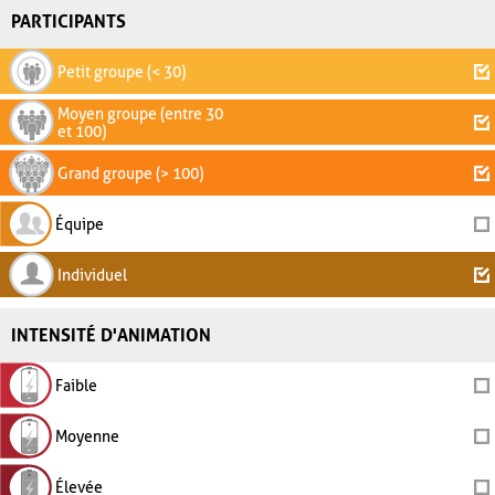
PARTICIPANTS
Petit groupe (< 30)
Moyen groupe (entre 30
et 100)
Grand groupe (> 100)
Équipe
Individuel
INTENSITÉ D'ANIMATION
Faible
Moyenne
Élevée