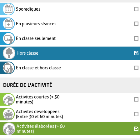
Sporadiques
En plusieurs séances
En classe seulement
Hors classe
En classe et hors classe
DURÉE DE L'ACTIVITÉ
Activités courtes (< 30
minutes)
Activités développées
(Entre 30 et 60 minutes)
Activités élaborées (> 60
minutes)