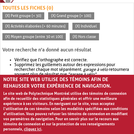
TOUTES LES FICHES (0)
(X) Petit groupe (< 30)
(X) Grand groupe (> 100)
(X) Activités élaborées (> 60 minutes)
(X) Individuel
(X) Moyen groupe (entre 30 et 100)
(X) Hors classe
Votre recherche n'a donné aucun résultat
Vérifiez que l'orthographe est correcte.
Supprimez les guillemets autour des expressions pour
rechercher chaque mot séparément.
garage à vélo
retournera
souvent plus de résultat que
"garage à vélo"
.
NOTRE SITE WEB UTILISE DES TÉMOINS AFIN DE
Envisagez d'élargir votre recherche avec
OR
.
garage OR vélo
retournera souvent plus de résultat que
garage à vélo
.
REHAUSSER VOTRE EXPÉRIENCE DE NAVIGATION.
Le site web de Polytechnique Montréal utilise des témoins de connexion
afin de recueillir des statistiques générales et offrir une meilleure
expérience à ses visiteurs. En naviguant sur le site, vous acceptez
l’utilisation de ces témoins selon les modalités spécifiées aux conditions
d’utilisation. Vous pouvez refuser les témoins de connexion en modifiant
vos paramètres de navigation. Pour en savoir plus sur le recours aux
témoins de connexion et sur la protection de vos renseignements
personnels,
cliquez ici
.
Avis de confidentialité et conditions d’utilisation