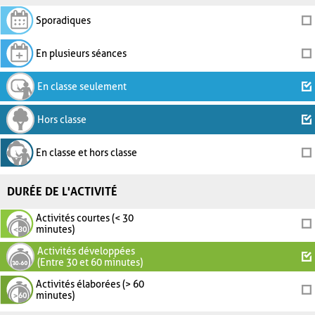
Sporadiques
En plusieurs séances
En classe seulement
Hors classe
En classe et hors classe
DURÉE DE L'ACTIVITÉ
Activités courtes (< 30
minutes)
Activités développées
(Entre 30 et 60 minutes)
Activités élaborées (> 60
minutes)