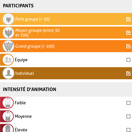
PARTICIPANTS
Petit groupe (< 30)
Moyen groupe (entre 30
et 100)
Grand groupe (> 100)
Équipe
Individuel
INTENSITÉ D'ANIMATION
Faible
Moyenne
Élevée