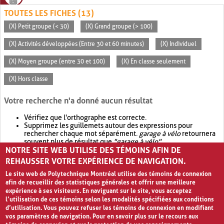
TOUTES LES FICHES (13)
(X) Petit groupe (< 30)
(X) Grand groupe (> 100)
(X) Activités développées (Entre 30 et 60 minutes)
(X) Individuel
(X) Moyen groupe (entre 30 et 100)
(X) En classe seulement
(X) Hors classe
Votre recherche n'a donné aucun résultat
Vérifiez que l'orthographe est correcte.
Supprimez les guillemets autour des expressions pour
rechercher chaque mot séparément.
garage à vélo
retournera
souvent plus de résultat que
"garage à vélo"
.
NOTRE SITE WEB UTILISE DES TÉMOINS AFIN DE
Envisagez d'élargir votre recherche avec
OR
.
garage OR vélo
retournera souvent plus de résultat que
garage à vélo
.
REHAUSSER VOTRE EXPÉRIENCE DE NAVIGATION.
Le site web de Polytechnique Montréal utilise des témoins de connexion
afin de recueillir des statistiques générales et offrir une meilleure
expérience à ses visiteurs. En naviguant sur le site, vous acceptez
l’utilisation de ces témoins selon les modalités spécifiées aux conditions
d’utilisation. Vous pouvez refuser les témoins de connexion en modifiant
vos paramètres de navigation. Pour en savoir plus sur le recours aux