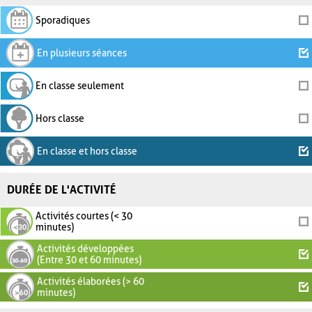
Sporadiques
En plusieurs séances
En classe seulement
Hors classe
En classe et hors classe
DURÉE DE L'ACTIVITÉ
Activités courtes (< 30
minutes)
Activités développées
(Entre 30 et 60 minutes)
Activités élaborées (> 60
minutes)