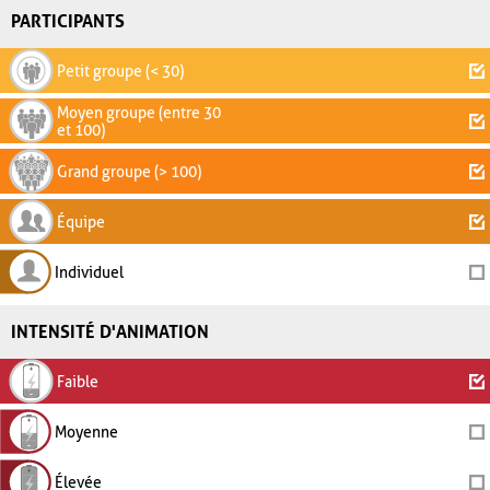
PARTICIPANTS
Petit groupe (< 30)
Moyen groupe (entre 30
et 100)
Grand groupe (> 100)
Équipe
Individuel
INTENSITÉ D'ANIMATION
Faible
Moyenne
Élevée