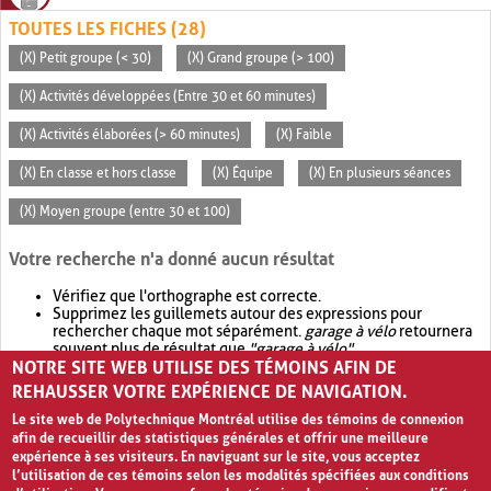
TOUTES LES FICHES (28)
(X) Petit groupe (< 30)
(X) Grand groupe (> 100)
(X) Activités développées (Entre 30 et 60 minutes)
(X) Activités élaborées (> 60 minutes)
(X) Faible
(X) En classe et hors classe
(X) Équipe
(X) En plusieurs séances
(X) Moyen groupe (entre 30 et 100)
Votre recherche n'a donné aucun résultat
Vérifiez que l'orthographe est correcte.
Supprimez les guillemets autour des expressions pour
rechercher chaque mot séparément.
garage à vélo
retournera
souvent plus de résultat que
"garage à vélo"
.
NOTRE SITE WEB UTILISE DES TÉMOINS AFIN DE
Envisagez d'élargir votre recherche avec
OR
.
garage OR vélo
retournera souvent plus de résultat que
garage à vélo
.
REHAUSSER VOTRE EXPÉRIENCE DE NAVIGATION.
Le site web de Polytechnique Montréal utilise des témoins de connexion
afin de recueillir des statistiques générales et offrir une meilleure
expérience à ses visiteurs. En naviguant sur le site, vous acceptez
l’utilisation de ces témoins selon les modalités spécifiées aux conditions