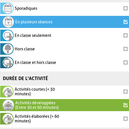
Sporadiques
En plusieurs séances
En classe seulement
Hors classe
En classe et hors classe
DURÉE DE L'ACTIVITÉ
Activités courtes (< 30
minutes)
Activités développées
(Entre 30 et 60 minutes)
Activités élaborées (> 60
minutes)