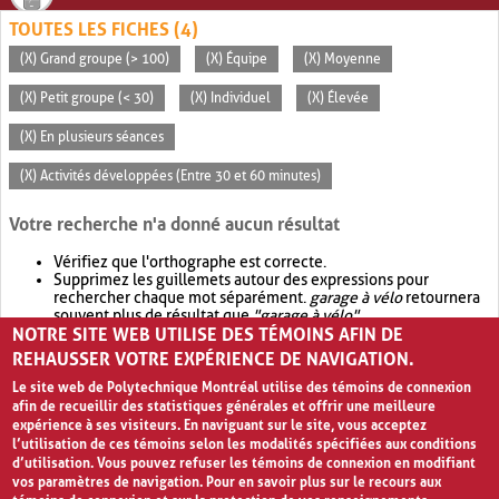
TOUTES LES FICHES (4)
(X) Grand groupe (> 100)
(X) Équipe
(X) Moyenne
(X) Petit groupe (< 30)
(X) Individuel
(X) Élevée
(X) En plusieurs séances
(X) Activités développées (Entre 30 et 60 minutes)
Votre recherche n'a donné aucun résultat
Vérifiez que l'orthographe est correcte.
Supprimez les guillemets autour des expressions pour
rechercher chaque mot séparément.
garage à vélo
retournera
souvent plus de résultat que
"garage à vélo"
.
NOTRE SITE WEB UTILISE DES TÉMOINS AFIN DE
Envisagez d'élargir votre recherche avec
OR
.
garage OR vélo
retournera souvent plus de résultat que
garage à vélo
.
REHAUSSER VOTRE EXPÉRIENCE DE NAVIGATION.
Le site web de Polytechnique Montréal utilise des témoins de connexion
afin de recueillir des statistiques générales et offrir une meilleure
expérience à ses visiteurs. En naviguant sur le site, vous acceptez
l’utilisation de ces témoins selon les modalités spécifiées aux conditions
d’utilisation. Vous pouvez refuser les témoins de connexion en modifiant
vos paramètres de navigation. Pour en savoir plus sur le recours aux