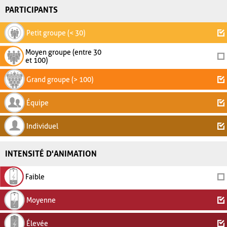
PARTICIPANTS
Petit groupe (< 30)
Moyen groupe (entre 30
et 100)
Grand groupe (> 100)
Équipe
Individuel
INTENSITÉ D'ANIMATION
Faible
Moyenne
Élevée