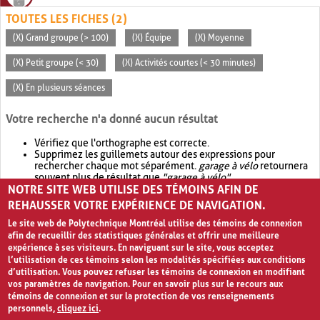
TOUTES LES FICHES (2)
(X) Grand groupe (> 100)
(X) Équipe
(X) Moyenne
(X) Petit groupe (< 30)
(X) Activités courtes (< 30 minutes)
(X) En plusieurs séances
Votre recherche n'a donné aucun résultat
Vérifiez que l'orthographe est correcte.
Supprimez les guillemets autour des expressions pour
rechercher chaque mot séparément.
garage à vélo
retournera
souvent plus de résultat que
"garage à vélo"
.
NOTRE SITE WEB UTILISE DES TÉMOINS AFIN DE
Envisagez d'élargir votre recherche avec
OR
.
garage OR vélo
retournera souvent plus de résultat que
garage à vélo
.
REHAUSSER VOTRE EXPÉRIENCE DE NAVIGATION.
Le site web de Polytechnique Montréal utilise des témoins de connexion
afin de recueillir des statistiques générales et offrir une meilleure
expérience à ses visiteurs. En naviguant sur le site, vous acceptez
l’utilisation de ces témoins selon les modalités spécifiées aux conditions
d’utilisation. Vous pouvez refuser les témoins de connexion en modifiant
vos paramètres de navigation. Pour en savoir plus sur le recours aux
témoins de connexion et sur la protection de vos renseignements
personnels,
cliquez ici
.
Avis de confidentialité et conditions d’utilisation