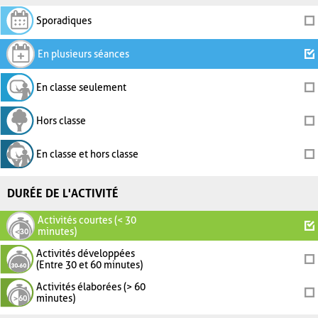
Sporadiques
En plusieurs séances
En classe seulement
Hors classe
En classe et hors classe
DURÉE DE L'ACTIVITÉ
Activités courtes (< 30
minutes)
Activités développées
(Entre 30 et 60 minutes)
Activités élaborées (> 60
minutes)