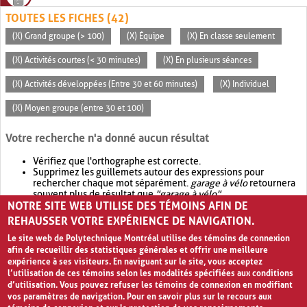
TOUTES LES FICHES (42)
(X) Grand groupe (> 100)
(X) Équipe
(X) En classe seulement
(X) Activités courtes (< 30 minutes)
(X) En plusieurs séances
(X) Activités développées (Entre 30 et 60 minutes)
(X) Individuel
(X) Moyen groupe (entre 30 et 100)
Votre recherche n'a donné aucun résultat
Vérifiez que l'orthographe est correcte.
Supprimez les guillemets autour des expressions pour
rechercher chaque mot séparément.
garage à vélo
retournera
souvent plus de résultat que
"garage à vélo"
.
NOTRE SITE WEB UTILISE DES TÉMOINS AFIN DE
Envisagez d'élargir votre recherche avec
OR
.
garage OR vélo
retournera souvent plus de résultat que
garage à vélo
.
REHAUSSER VOTRE EXPÉRIENCE DE NAVIGATION.
Le site web de Polytechnique Montréal utilise des témoins de connexion
afin de recueillir des statistiques générales et offrir une meilleure
expérience à ses visiteurs. En naviguant sur le site, vous acceptez
l’utilisation de ces témoins selon les modalités spécifiées aux conditions
d’utilisation. Vous pouvez refuser les témoins de connexion en modifiant
vos paramètres de navigation. Pour en savoir plus sur le recours aux