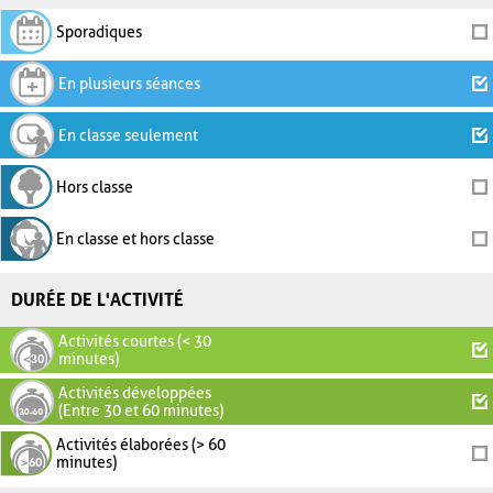
Sporadiques
En plusieurs séances
En classe seulement
Hors classe
En classe et hors classe
DURÉE DE L'ACTIVITÉ
Activités courtes (< 30
minutes)
Activités développées
(Entre 30 et 60 minutes)
Activités élaborées (> 60
minutes)