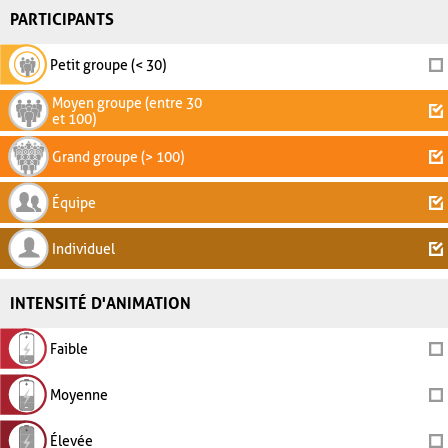
PARTICIPANTS
Petit groupe (< 30)
Moyen groupe (entre 30
et 100)
Grand groupe (> 100)
Équipe
Individuel
INTENSITÉ D'ANIMATION
Faible
Moyenne
Élevée