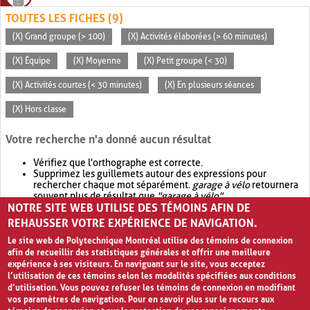
TOUTES LES FICHES (9)
(X) Grand groupe (> 100)
(X) Activités élaborées (> 60 minutes)
(X) Équipe
(X) Moyenne
(X) Petit groupe (< 30)
(X) Activités courtes (< 30 minutes)
(X) En plusieurs séances
(X) Hors classe
Votre recherche n'a donné aucun résultat
Vérifiez que l'orthographe est correcte.
Supprimez les guillemets autour des expressions pour
rechercher chaque mot séparément.
garage à vélo
retournera
souvent plus de résultat que
"garage à vélo"
.
NOTRE SITE WEB UTILISE DES TÉMOINS AFIN DE
Envisagez d'élargir votre recherche avec
OR
.
garage OR vélo
retournera souvent plus de résultat que
garage à vélo
.
REHAUSSER VOTRE EXPÉRIENCE DE NAVIGATION.
Le site web de Polytechnique Montréal utilise des témoins de connexion
afin de recueillir des statistiques générales et offrir une meilleure
expérience à ses visiteurs. En naviguant sur le site, vous acceptez
l’utilisation de ces témoins selon les modalités spécifiées aux conditions
d’utilisation. Vous pouvez refuser les témoins de connexion en modifiant
vos paramètres de navigation. Pour en savoir plus sur le recours aux