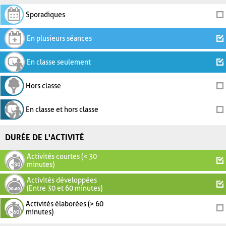
Sporadiques
En plusieurs séances
En classe seulement
Hors classe
En classe et hors classe
DURÉE DE L'ACTIVITÉ
Activités courtes (< 30
minutes)
Activités développées
(Entre 30 et 60 minutes)
Activités élaborées (> 60
minutes)