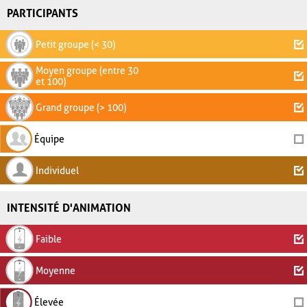
PARTICIPANTS
Petit groupe (< 30)
Moyen groupe (entre 30
et 100)
Grand groupe (> 100)
Équipe
Individuel
INTENSITÉ D'ANIMATION
Faible
Moyenne
Élevée