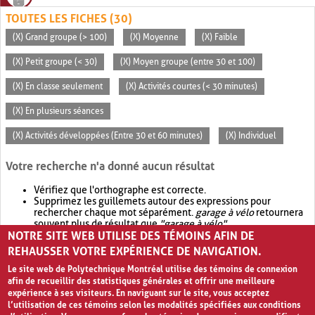
TOUTES LES FICHES (30)
(X) Grand groupe (> 100)
(X) Moyenne
(X) Faible
(X) Petit groupe (< 30)
(X) Moyen groupe (entre 30 et 100)
(X) En classe seulement
(X) Activités courtes (< 30 minutes)
(X) En plusieurs séances
(X) Activités développées (Entre 30 et 60 minutes)
(X) Individuel
Votre recherche n'a donné aucun résultat
Vérifiez que l'orthographe est correcte.
Supprimez les guillemets autour des expressions pour
rechercher chaque mot séparément.
garage à vélo
retournera
souvent plus de résultat que
"garage à vélo"
.
NOTRE SITE WEB UTILISE DES TÉMOINS AFIN DE
Envisagez d'élargir votre recherche avec
OR
.
garage OR vélo
retournera souvent plus de résultat que
garage à vélo
.
REHAUSSER VOTRE EXPÉRIENCE DE NAVIGATION.
Le site web de Polytechnique Montréal utilise des témoins de connexion
afin de recueillir des statistiques générales et offrir une meilleure
expérience à ses visiteurs. En naviguant sur le site, vous acceptez
l’utilisation de ces témoins selon les modalités spécifiées aux conditions