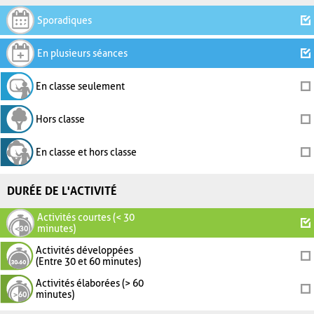
Sporadiques
En plusieurs séances
En classe seulement
Hors classe
En classe et hors classe
DURÉE DE L'ACTIVITÉ
Activités courtes (< 30
minutes)
Activités développées
(Entre 30 et 60 minutes)
Activités élaborées (> 60
minutes)