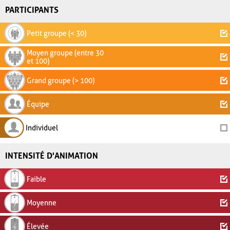
PARTICIPANTS
Petit groupe (< 30)
Moyen groupe (entre 30
et 100)
Grand groupe (> 100)
Équipe
Individuel
INTENSITÉ D'ANIMATION
Faible
Moyenne
Élevée