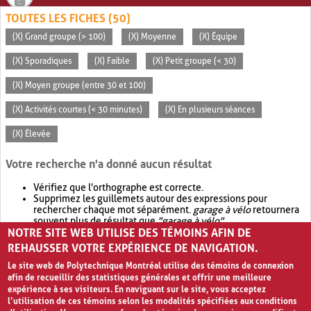
TOUTES LES FICHES (50)
(X) Grand groupe (> 100)
(X) Moyenne
(X) Équipe
(X) Sporadiques
(X) Faible
(X) Petit groupe (< 30)
(X) Moyen groupe (entre 30 et 100)
(X) Activités courtes (< 30 minutes)
(X) En plusieurs séances
(X) Élevée
Votre recherche n'a donné aucun résultat
Vérifiez que l'orthographe est correcte.
Supprimez les guillemets autour des expressions pour
rechercher chaque mot séparément.
garage à vélo
retournera
souvent plus de résultat que
"garage à vélo"
.
NOTRE SITE WEB UTILISE DES TÉMOINS AFIN DE
Envisagez d'élargir votre recherche avec
OR
.
garage OR vélo
retournera souvent plus de résultat que
garage à vélo
.
REHAUSSER VOTRE EXPÉRIENCE DE NAVIGATION.
Le site web de Polytechnique Montréal utilise des témoins de connexion
afin de recueillir des statistiques générales et offrir une meilleure
expérience à ses visiteurs. En naviguant sur le site, vous acceptez
l’utilisation de ces témoins selon les modalités spécifiées aux conditions