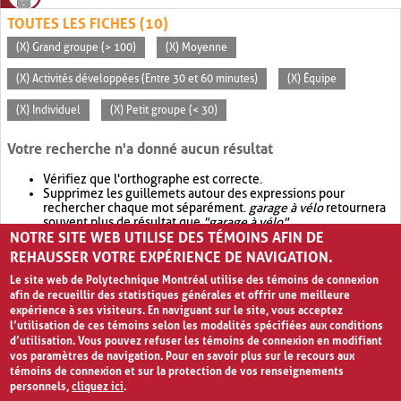
TOUTES LES FICHES (10)
(X) Grand groupe (> 100)
(X) Moyenne
(X) Activités développées (Entre 30 et 60 minutes)
(X) Équipe
(X) Individuel
(X) Petit groupe (< 30)
Votre recherche n'a donné aucun résultat
Vérifiez que l'orthographe est correcte.
Supprimez les guillemets autour des expressions pour
rechercher chaque mot séparément.
garage à vélo
retournera
souvent plus de résultat que
"garage à vélo"
.
NOTRE SITE WEB UTILISE DES TÉMOINS AFIN DE
Envisagez d'élargir votre recherche avec
OR
.
garage OR vélo
retournera souvent plus de résultat que
garage à vélo
.
REHAUSSER VOTRE EXPÉRIENCE DE NAVIGATION.
Le site web de Polytechnique Montréal utilise des témoins de connexion
afin de recueillir des statistiques générales et offrir une meilleure
expérience à ses visiteurs. En naviguant sur le site, vous acceptez
l’utilisation de ces témoins selon les modalités spécifiées aux conditions
d’utilisation. Vous pouvez refuser les témoins de connexion en modifiant
vos paramètres de navigation. Pour en savoir plus sur le recours aux
témoins de connexion et sur la protection de vos renseignements
personnels,
cliquez ici
.
Avis de confidentialité et conditions d’utilisation