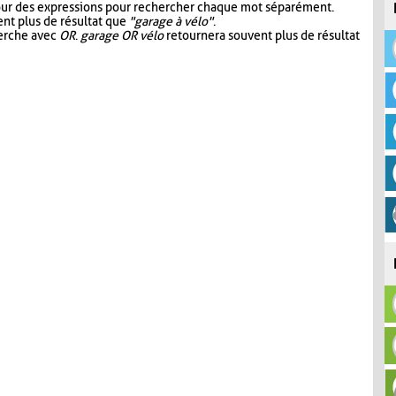
our des expressions pour rechercher chaque mot séparément.
nt plus de résultat que
"garage à vélo"
.
herche avec
OR
.
garage OR vélo
retournera souvent plus de résultat