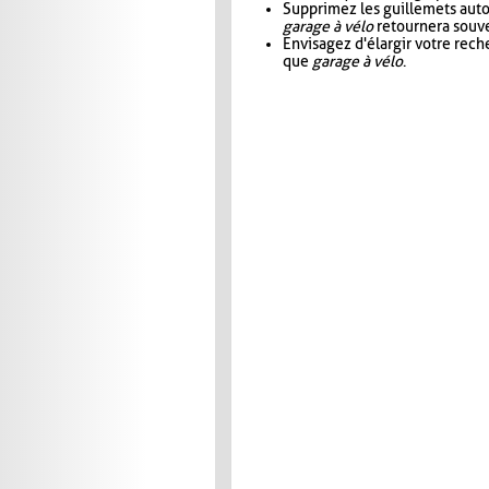
Supprimez les guillemets aut
garage à vélo
retournera souve
Envisagez d'élargir votre rec
que
garage à vélo
.