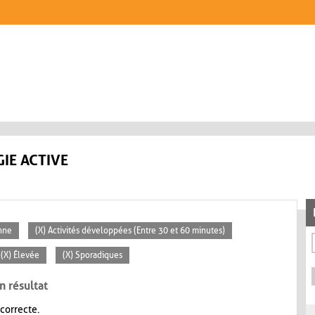
IE ACTIVE
nne
(X) Activités développées (Entre 30 et 60 minutes)
(X) Élevée
(X) Sporadiques
n résultat
 correcte.