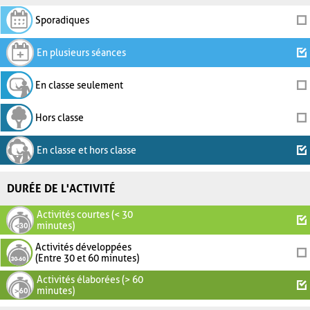
Sporadiques
En plusieurs séances
En classe seulement
Hors classe
En classe et hors classe
DURÉE DE L'ACTIVITÉ
Activités courtes (< 30
minutes)
Activités développées
(Entre 30 et 60 minutes)
Activités élaborées (> 60
minutes)