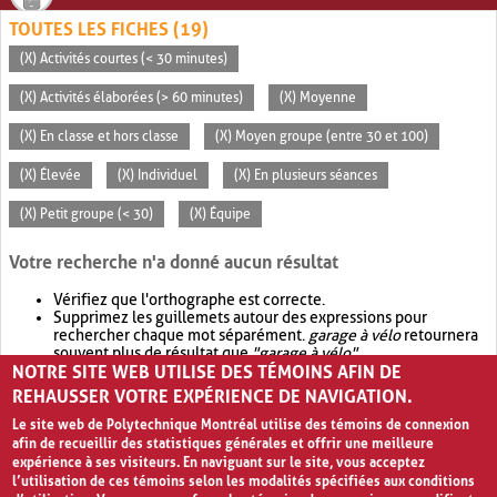
TOUTES LES FICHES (19)
(X) Activités courtes (< 30 minutes)
(X) Activités élaborées (> 60 minutes)
(X) Moyenne
(X) En classe et hors classe
(X) Moyen groupe (entre 30 et 100)
(X) Élevée
(X) Individuel
(X) En plusieurs séances
(X) Petit groupe (< 30)
(X) Équipe
Votre recherche n'a donné aucun résultat
Vérifiez que l'orthographe est correcte.
Supprimez les guillemets autour des expressions pour
rechercher chaque mot séparément.
garage à vélo
retournera
souvent plus de résultat que
"garage à vélo"
.
NOTRE SITE WEB UTILISE DES TÉMOINS AFIN DE
Envisagez d'élargir votre recherche avec
OR
.
garage OR vélo
retournera souvent plus de résultat que
garage à vélo
.
REHAUSSER VOTRE EXPÉRIENCE DE NAVIGATION.
Le site web de Polytechnique Montréal utilise des témoins de connexion
afin de recueillir des statistiques générales et offrir une meilleure
expérience à ses visiteurs. En naviguant sur le site, vous acceptez
l’utilisation de ces témoins selon les modalités spécifiées aux conditions