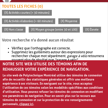
TOUTES LES FICHES (0)
(X) Activités courtes (< 30 minutes)
(X) Activités élaborées (> 60 minutes)
(X) Moyenne
(X) Hors classe
(X) Moyen groupe (entre 30 et 100)
(X) Élevée
Votre recherche n'a donné aucun résultat
Vérifiez que l'orthographe est correcte.
Supprimez les guillemets autour des expressions pour
rechercher chaque mot séparément.
garage à vélo
retournera
souvent plus de résultat que
"garage à vélo"
.
NOTRE SITE WEB UTILISE DES TÉMOINS AFIN DE
Envisagez d'élargir votre recherche avec
OR
.
garage OR vélo
retournera souvent plus de résultat que
garage à vélo
.
REHAUSSER VOTRE EXPÉRIENCE DE NAVIGATION.
Le site web de Polytechnique Montréal utilise des témoins de connexion
afin de recueillir des statistiques générales et offrir une meilleure
expérience à ses visiteurs. En naviguant sur le site, vous acceptez
l’utilisation de ces témoins selon les modalités spécifiées aux conditions
d’utilisation. Vous pouvez refuser les témoins de connexion en modifiant
vos paramètres de navigation. Pour en savoir plus sur le recours aux
témoins de connexion et sur la protection de vos renseignements
personnels,
cliquez ici
.
Avis de confidentialité et conditions d’utilisation