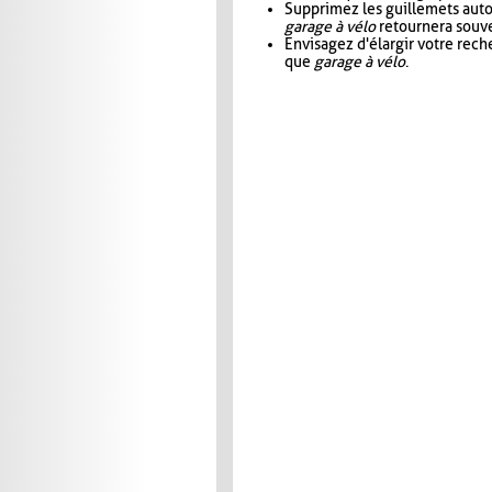
Supprimez les guillemets aut
garage à vélo
retournera souve
Envisagez d'élargir votre rec
que
garage à vélo
.