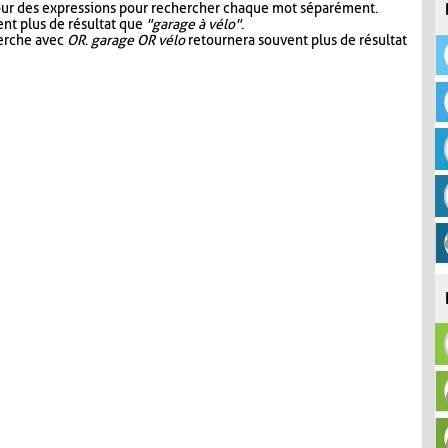
our des expressions pour rechercher chaque mot séparément.
nt plus de résultat que
"garage à vélo"
.
herche avec
OR
.
garage OR vélo
retournera souvent plus de résultat