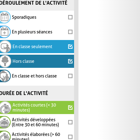
DÉROULEMENT DE L'ACTIVITÉ
Sporadiques
En plusieurs séances
En classe seulement
Hors classe
En classe et hors classe
DURÉE DE L'ACTIVITÉ
Activités courtes (< 30
minutes)
Activités développées
(Entre 30 et 60 minutes)
Activités élaborées (> 60
minutes)