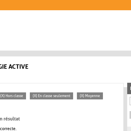
IE ACTIVE
(X) Hors classe
(X) En classe seulement
(X) Moyenne
n résultat
 correcte.