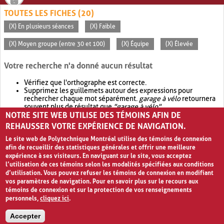
TOUTES LES FICHES (20)
(X) En plusieurs séances
(X) Faible
(X) Moyen groupe (entre 30 et 100)
(X) Équipe
(X) Élevée
Votre recherche n'a donné aucun résultat
Vérifiez que l'orthographe est correcte.
Supprimez les guillemets autour des expressions pour
rechercher chaque mot séparément.
garage à vélo
retournera
souvent plus de résultat que
"garage à vélo"
.
NOTRE SITE WEB UTILISE DES TÉMOINS AFIN DE
Envisagez d'élargir votre recherche avec
OR
.
garage OR vélo
retournera souvent plus de résultat que
garage à vélo
.
REHAUSSER VOTRE EXPÉRIENCE DE NAVIGATION.
Le site web de Polytechnique Montréal utilise des témoins de connexion
afin de recueillir des statistiques générales et offrir une meilleure
expérience à ses visiteurs. En naviguant sur le site, vous acceptez
l’utilisation de ces témoins selon les modalités spécifiées aux conditions
d’utilisation. Vous pouvez refuser les témoins de connexion en modifiant
vos paramètres de navigation. Pour en savoir plus sur le recours aux
témoins de connexion et sur la protection de vos renseignements
personnels,
cliquez ici
.
Avis de confidentialité et conditions d’utilisation
Accepter