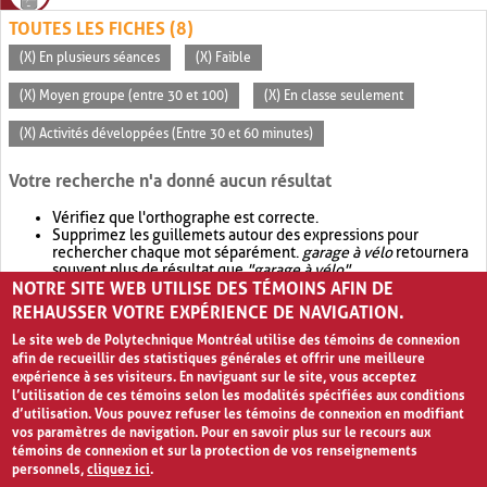
TOUTES LES FICHES (8)
(X) En plusieurs séances
(X) Faible
(X) Moyen groupe (entre 30 et 100)
(X) En classe seulement
(X) Activités développées (Entre 30 et 60 minutes)
Votre recherche n'a donné aucun résultat
Vérifiez que l'orthographe est correcte.
Supprimez les guillemets autour des expressions pour
rechercher chaque mot séparément.
garage à vélo
retournera
souvent plus de résultat que
"garage à vélo"
.
NOTRE SITE WEB UTILISE DES TÉMOINS AFIN DE
Envisagez d'élargir votre recherche avec
OR
.
garage OR vélo
retournera souvent plus de résultat que
garage à vélo
.
REHAUSSER VOTRE EXPÉRIENCE DE NAVIGATION.
Le site web de Polytechnique Montréal utilise des témoins de connexion
afin de recueillir des statistiques générales et offrir une meilleure
expérience à ses visiteurs. En naviguant sur le site, vous acceptez
l’utilisation de ces témoins selon les modalités spécifiées aux conditions
d’utilisation. Vous pouvez refuser les témoins de connexion en modifiant
vos paramètres de navigation. Pour en savoir plus sur le recours aux
témoins de connexion et sur la protection de vos renseignements
personnels,
cliquez ici
.
Avis de confidentialité et conditions d’utilisation