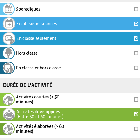
Sporadiques
En plusieurs séances
En classe seulement
Hors classe
En classe et hors classe
DURÉE DE L'ACTIVITÉ
Activités courtes (< 30
minutes)
Activités développées
(Entre 30 et 60 minutes)
Activités élaborées (> 60
minutes)