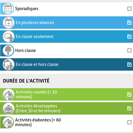
Sporadiques
En plusieurs séances
En classe seulement
Hors classe
En classe et hors classe
DURÉE DE L'ACTIVITÉ
Activités courtes (< 30
minutes)
Activités développées
(Entre 30 et 60 minutes)
Activités élaborées (> 60
minutes)