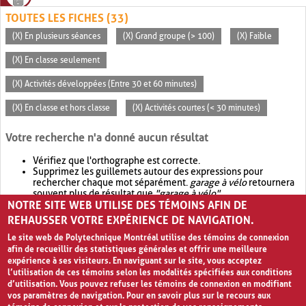
TOUTES LES FICHES (33)
(X) En plusieurs séances
(X) Grand groupe (> 100)
(X) Faible
(X) En classe seulement
(X) Activités développées (Entre 30 et 60 minutes)
(X) En classe et hors classe
(X) Activités courtes (< 30 minutes)
Votre recherche n'a donné aucun résultat
Vérifiez que l'orthographe est correcte.
Supprimez les guillemets autour des expressions pour
rechercher chaque mot séparément.
garage à vélo
retournera
souvent plus de résultat que
"garage à vélo"
.
NOTRE SITE WEB UTILISE DES TÉMOINS AFIN DE
Envisagez d'élargir votre recherche avec
OR
.
garage OR vélo
retournera souvent plus de résultat que
garage à vélo
.
REHAUSSER VOTRE EXPÉRIENCE DE NAVIGATION.
Le site web de Polytechnique Montréal utilise des témoins de connexion
afin de recueillir des statistiques générales et offrir une meilleure
expérience à ses visiteurs. En naviguant sur le site, vous acceptez
l’utilisation de ces témoins selon les modalités spécifiées aux conditions
d’utilisation. Vous pouvez refuser les témoins de connexion en modifiant
vos paramètres de navigation. Pour en savoir plus sur le recours aux