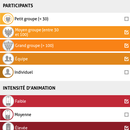
PARTICIPANTS
Petit groupe (< 30)
Moyen groupe (entre 30
et 100)
Grand groupe (> 100)
Équipe
Individuel
INTENSITÉ D'ANIMATION
Faible
Moyenne
Élevée