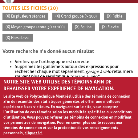
TOUTES LES FICHES (20)
(X) En plusieurs séances
(X) Grand groupe (> 100)
(X) Faible
(X) Moyen groupe (entre 30 et 100)
(X) Équipe
(X) Élevée
(X) Hors classe
Votre recherche n'a donné aucun résultat
Vérifiez que l'orthographe est correcte.
Supprimez les guillemets autour des expressions pour
rechercher chaque mot séparément.
garage à vélo
retournera
souvent plus de résultat que
"garage à vélo"
.
NOTRE SITE WEB UTILISE DES TÉMOINS AFIN DE
Envisagez d'élargir votre recherche avec
OR
.
garage OR vélo
retournera souvent plus de résultat que
garage à vélo
.
REHAUSSER VOTRE EXPÉRIENCE DE NAVIGATION.
Le site web de Polytechnique Montréal utilise des témoins de connexion
afin de recueillir des statistiques générales et offrir une meilleure
expérience à ses visiteurs. En naviguant sur le site, vous acceptez
l’utilisation de ces témoins selon les modalités spécifiées aux conditions
d’utilisation. Vous pouvez refuser les témoins de connexion en modifiant
vos paramètres de navigation. Pour en savoir plus sur le recours aux
témoins de connexion et sur la protection de vos renseignements
personnels,
cliquez ici
.
Avis de confidentialité et conditions d’utilisation