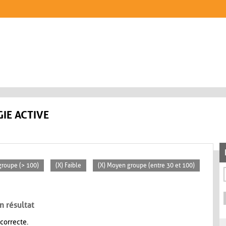
IE ACTIVE
groupe (> 100)
(X) Faible
(X) Moyen groupe (entre 30 et 100)
n résultat
 correcte.