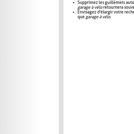
Supprimez les guillemets aut
garage à vélo
retournera souve
Envisagez d'élargir votre rec
que
garage à vélo
.