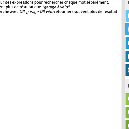
our des expressions pour rechercher chaque mot séparément.
nt plus de résultat que
"garage à vélo"
.
herche avec
OR
.
garage OR vélo
retournera souvent plus de résultat