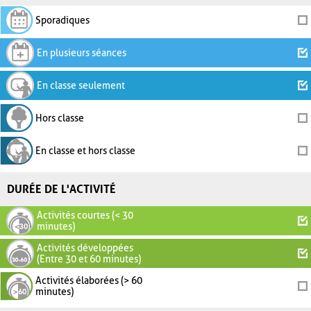
Sporadiques
En plusieurs séances
En classe seulement
Hors classe
En classe et hors classe
DURÉE DE L'ACTIVITÉ
Activités courtes (< 30
minutes)
Activités développées
(Entre 30 et 60 minutes)
Activités élaborées (> 60
minutes)