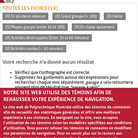
TOUTES LES FICHES (19)
(X) En plusieurs séances
(X) Grand groupe (> 100)
(X) Faible
(X) Moyen groupe (entre 30 et 100)
(X) En classe seulement
(X) Activités développées (Entre 30 et 60 minutes)
(X) Activités courtes (< 30 minutes)
Votre recherche n'a donné aucun résultat
Vérifiez que l'orthographe est correcte.
Supprimez les guillemets autour des expressions pour
rechercher chaque mot séparément.
garage à vélo
retournera
souvent plus de résultat que
"garage à vélo"
.
NOTRE SITE WEB UTILISE DES TÉMOINS AFIN DE
Envisagez d'élargir votre recherche avec
OR
.
garage OR vélo
retournera souvent plus de résultat que
garage à vélo
.
REHAUSSER VOTRE EXPÉRIENCE DE NAVIGATION.
Le site web de Polytechnique Montréal utilise des témoins de connexion
afin de recueillir des statistiques générales et offrir une meilleure
expérience à ses visiteurs. En naviguant sur le site, vous acceptez
l’utilisation de ces témoins selon les modalités spécifiées aux conditions
d’utilisation. Vous pouvez refuser les témoins de connexion en modifiant
vos paramètres de navigation. Pour en savoir plus sur le recours aux