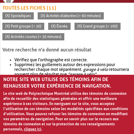
TOUTES LES FICHES (11)
(X) Sporadiques
(X) Activités élaborées (> 60 minutes)
(X) Petit groupe (< 30)
(X) Élevée
(X) Grand groupe (> 100)
(X) Activités courtes (< 30 minutes)
Votre recherche n'a donné aucun résultat
Vérifiez que l'orthographe est correcte.
Supprimez les guillemets autour des expressions pour
rechercher chaque mot séparément.
garage à vélo
retournera
souvent plus de résultat que
"garage à vélo"
.
NOTRE SITE WEB UTILISE DES TÉMOINS AFIN DE
Envisagez d'élargir votre recherche avec
OR
.
garage OR vélo
retournera souvent plus de résultat que
garage à vélo
.
REHAUSSER VOTRE EXPÉRIENCE DE NAVIGATION.
Le site web de Polytechnique Montréal utilise des témoins de connexion
afin de recueillir des statistiques générales et offrir une meilleure
expérience à ses visiteurs. En naviguant sur le site, vous acceptez
l’utilisation de ces témoins selon les modalités spécifiées aux conditions
d’utilisation. Vous pouvez refuser les témoins de connexion en modifiant
vos paramètres de navigation. Pour en savoir plus sur le recours aux
témoins de connexion et sur la protection de vos renseignements
personnels,
cliquez ici
.
Avis de confidentialité et conditions d’utilisation