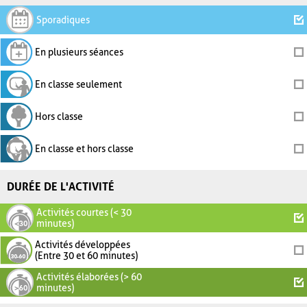
Sporadiques
En plusieurs séances
En classe seulement
Hors classe
En classe et hors classe
DURÉE DE L'ACTIVITÉ
Activités courtes (< 30
minutes)
Activités développées
(Entre 30 et 60 minutes)
Activités élaborées (> 60
minutes)